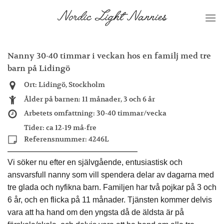
Skip
to
content
Nanny 30-40 timmar i veckan hos en familj med tre
barn på Lidingö
Ort:
Lidingö, Stockholm
Ålder på barnen:
11 månader, 3 och 6 år
Arbetets omfattning:
30-40 timmar/vecka
Tider:
ca 12-19 må-fre
Referensnummer:
4246L
Vi söker nu efter en självgående, entusiastisk och
ansvarsfull nanny som vill spendera delar av dagarna med
tre glada och nyfikna barn. Familjen har två pojkar på 3 och
6 år, och en flicka på 11 månader. Tjänsten kommer delvis
vara att ha hand om den yngsta då de äldsta är på