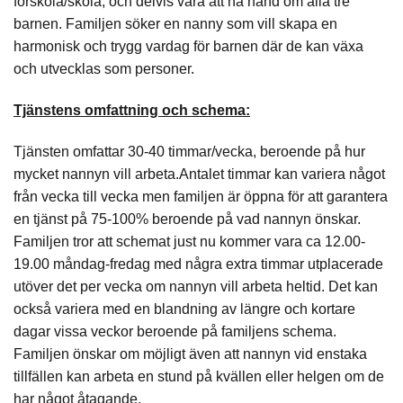
förskola/skola, och delvis vara att ha hand om alla tre
barnen. Familjen söker en nanny som vill skapa en
harmonisk och trygg vardag för barnen där de kan växa
och utvecklas som personer.
Tjänstens omfattning och schema:
Tjänsten omfattar 30-40 timmar/vecka, beroende på hur
mycket nannyn vill arbeta.Antalet timmar kan variera något
från vecka till vecka men familjen är öppna för att garantera
en tjänst på 75-100% beroende på vad nannyn önskar.
Familjen tror att schemat just nu kommer vara ca 12.00-
19.00 måndag-fredag med några extra timmar utplacerade
utöver det per vecka om nannyn vill arbeta heltid. Det kan
också variera med en blandning av längre och kortare
dagar vissa veckor beroende på familjens schema.
Familjen önskar om möjligt även att nannyn vid enstaka
tillfällen kan arbeta en stund på kvällen eller helgen om de
har något åtagande.